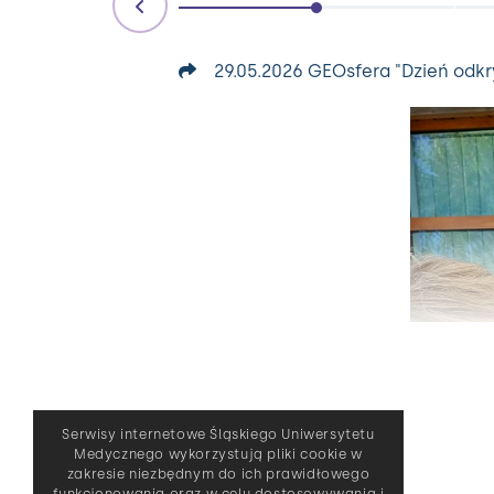
29.05.2026 GEOsfera "Dzień odk
Serwisy internetowe Śląskiego Uniwersytetu
Medycznego wykorzystują pliki cookie w
zakresie niezbędnym do ich prawidłowego